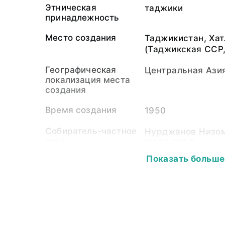
Этническая
таджики
принадлежность
Место создания
Таджикистан, Хат
(Таджикская ССР,
Географическая
Центральная Ази
локализация места
создания
Время создания
1950
Собиратель-частное
Нурджанов Низом
лицо
(1923-2017)
Показать больше
Материал
бумажная подлож
светочувствител
Размер
17,7 х 11,5
Собрание
Фотоколлекция