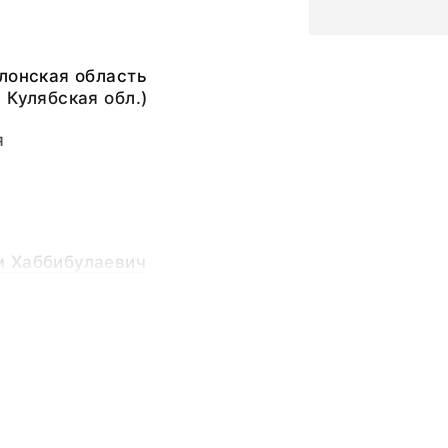
лонская область
 Кулябская обл.)
я
 Хаббибулаевич
ка,
ьный слой