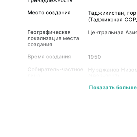
принадлежность
Место создания
Таджикистан, го
(Таджикская ССР
Географическая
Центральная Ази
локализация места
создания
Время создания
1950
Собиратель-частное
Нурджанов Низом
лицо
(1923-2017)
Показать больше
Материал
бумажная подлож
светочувствител
Размер
17,5 х 11,5
Собрание
Фотоколлекция
Ключевые слова
народы Централь