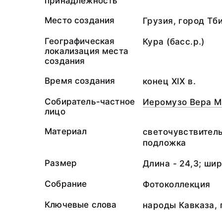
принадлежность
Место создания
Грузия, город Тб
Географическая
Кура (басс.р.)
локализация места
создания
Время создания
конец XIX в.
Собиратель-частное
Иеромузо Вера М
лицо
Материал
светочувствител
подложка
Размер
Длина - 24,3; шир
Собрание
Фотоколлекция
Ключевые слова
народы Кавказа, 