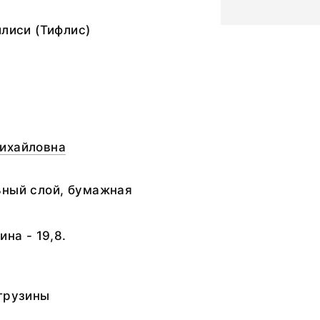
илиси (Тифлис)
ихайловна
ьный слой, бумажная
ина - 19,8.
грузины