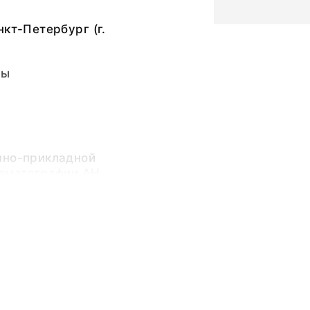
нкт-Петербург (г.
вы
чно-прикладной
нематографии АН
тантин Петрович (19
 1818 - 4 [16] мая
и материальной