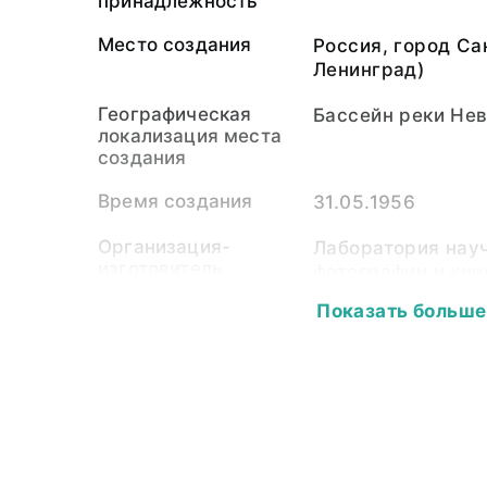
принадлежность
Место создания
Россия, город Са
Ленинград)
Географическая
Бассейн реки Не
локализация места
создания
Время создания
31.05.1956
Организация-
Лаборатория нау
изготовитель
фотографии и ки
СССР (ЛАФОКИ)
Показать больше
Собиратель-частное
Кауфман фон Конс
лицо
февраля [3 марта]
1882)
Собиратель-
Институт истори
организация
культуры РАН