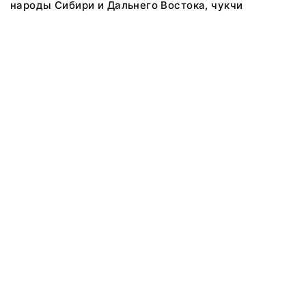
народы Сибири и Дальнего Востока, чукчи
@ 2018 Музей антропологии и этнографии им. Петра Великого
(Кунсткамера) Российской академии наук
Все права защищены.
Условия использования материалов сайта
Отправить сообщение
Сообщение об ошибке
Перейти на сайт музея