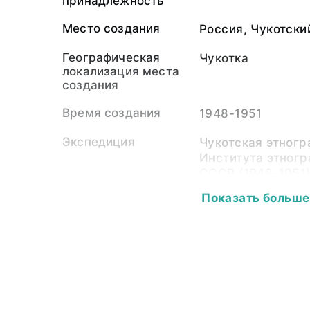
принадлежность
Место создания
Россия, Чукотски
Географическая
Чукотка
локализация места
создания
Время создания
1948-1951
Экспедиция
Чукотская этног
Института этног
СССР (1948-1951
Показать больше
Собиратель-частное
Кузнецова Варва
лицо
Материал
фотопленка, свет
Размер
6,0 х 6,0
Публикации
Михайлова Елена