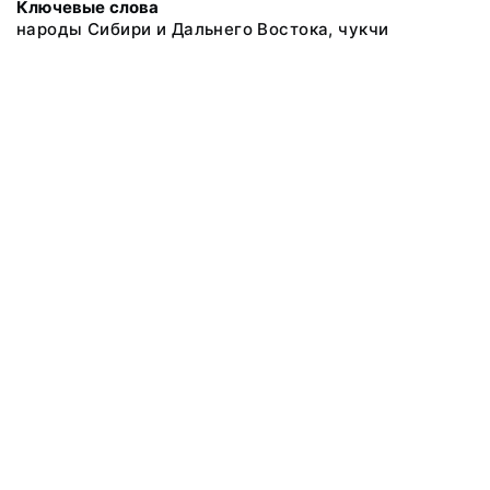
Ключевые слова
народы Сибири и Дальнего Востока, чукчи
@ 2018 Музей антропологии и этнографии им. Петра Великого
(Кунсткамера) Российской академии наук
Все права защищены.
Условия использования материалов сайта
Отправить сообщение
Сообщение об ошибке
Перейти на сайт музея