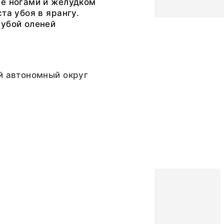
ее ногами и желудком
та убоя в ярангу.
 убой оленей
й автономный округ
рафическая экспедиция
рафии Академии наук
)
ра Григорьевна