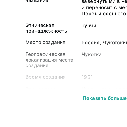
название
завернутыми в н
и переносит с мес
Первый осеннего
Этническая
чукчи
принадлежность
Место создания
Россия, Чукотски
Географическая
Чукотка
локализация места
создания
Время создания
1951
Экспедиция
Чукотская этног
Института этног
Показать больше
СССР (1948-1951
Собиратель-частное
Кузнецова Варва
лицо