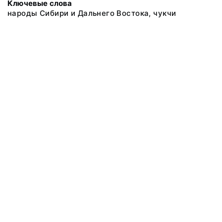
Ключевые слова
народы Сибири и Дальнего Востока, чукчи
@ 2018 Музей антропологии и этнографии им. Петра Великого
(Кунсткамера) Российской академии наук
Все права защищены.
Условия использования материалов сайта
Отправить сообщение
Сообщение об ошибке
Перейти на сайт музея