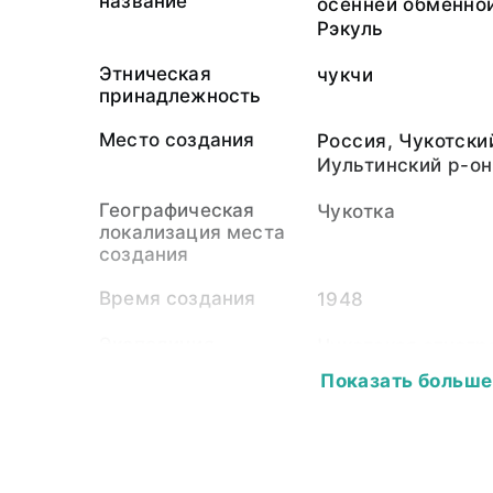
название
осенней обменно
Рэкуль
Этническая
чукчи
принадлежность
Место создания
Россия, Чукотски
Иультинский р-он
Географическая
Чукотка
локализация места
создания
Время создания
1948
Экспедиция
Чукотская этног
Института этног
Показать больше
СССР (1948-1951
Собиратель-частное
Кузнецова Варва
лицо