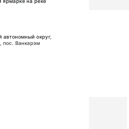
й ярмарке на реке
й автономный округ,
, пос. Ванкарэм
рафическая экспедиция
рафии Академии наук
)
ра Григорьевна