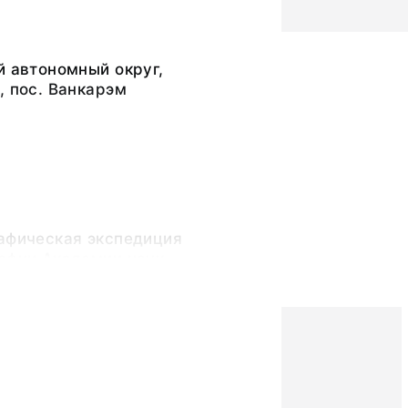
й автономный округ,
, пос. Ванкарэм
рафическая экспедиция
рафии Академии наук
)
ра Григорьевна
очувствительный слой