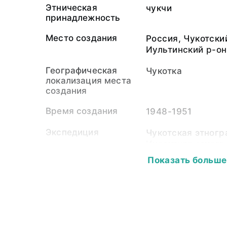
Этническая
чукчи
принадлежность
Место создания
Россия, Чукотски
Иультинский р-он
Географическая
Чукотка
локализация места
создания
Время создания
1948-1951
Экспедиция
Чукотская этног
Института этног
СССР (1948-1951
Показать больше
Собиратель-частное
Кузнецова Варва
лицо
Материал
фотопленка, свет