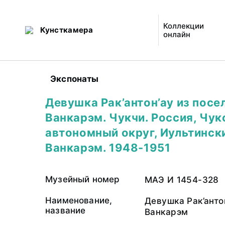
Коллекции
Кунсткамера
онлайн
Экспонаты
Девушка Рак’антон’ау из посе
Ванкарэм. Чукчи. Россия, Чук
автономный округ, Иультински
Ванкарэм. 1948-1951
Музейный номер
МАЭ И 1454-328
Наименование,
Девушка Рак’анто
название
Ванкарэм