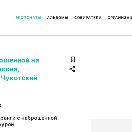
ЭКСПОНАТЫ
АЛЬБОМЫ
СОБИРАТЕЛИ
ОРГАНИЗА
рошенной на
оссия,
 Чукотский
3
яранги с наброшенной
курой