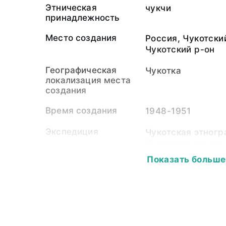
Этническая
чукчи
принадлежность
Место создания
Россия, Чукотски
Чукотский р-он
Географическая
Чукотка
локализация места
создания
Время создания
1948-1951
Экспедиция
Чукотская этног
Института этног
СССР (1948-1951
Показать больше
Собиратель-частное
Кузнецова Варва
лицо
Материал
фотопленка, свет