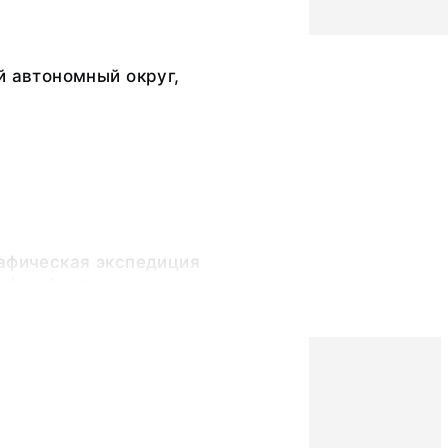
й автономный округ,
рафическая экспедиция
рафии Академии наук
)
ра Григорьевна
очувствительный слой