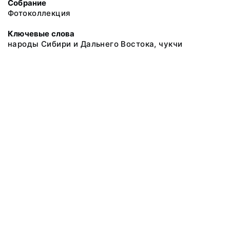
Собрание
Фотоколлекция
Ключевые слова
народы Сибири и Дальнего Востока, чукчи
@ 2018 Музей антропологии и этнографии им. Петра Великого
(Кунсткамера) Российской академии наук
Все права защищены.
Условия использования материалов сайта