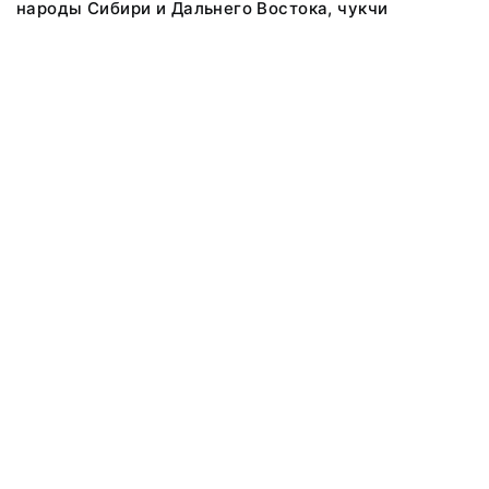
народы Сибири и Дальнего Востока, чукчи
@ 2018 Музей антропологии и этнографии им. Петра Великого
(Кунсткамера) Российской академии наук
Все права защищены.
Условия использования материалов сайта
Отправить сообщение
Сообщение об ошибке
Перейти на сайт музея