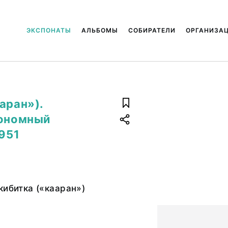
ЭКСПОНАТЫ
АЛЬБОМЫ
СОБИРАТЕЛИ
ОРГАНИЗА
аран»).
тономный
1951
кибитка («кааран»)