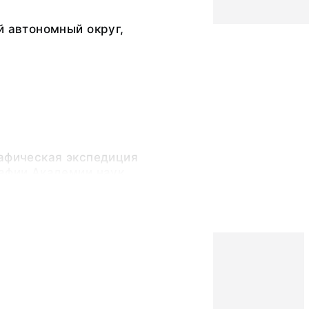
й автономный округ,
рафическая экспедиция
рафии Академии наук
)
ра Григорьевна
очувствительный слой