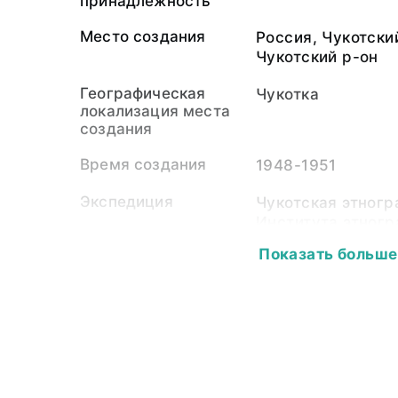
принадлежность
Место создания
Россия, Чукотски
Чукотский р-он
Географическая
Чукотка
локализация места
создания
Время создания
1948-1951
Экспедиция
Чукотская этног
Института этног
СССР (1948-1951
Показать больше
Собиратель-частное
Кузнецова Варва
лицо
Материал
фотопленка, свет
Размер
6,0 х 6,0