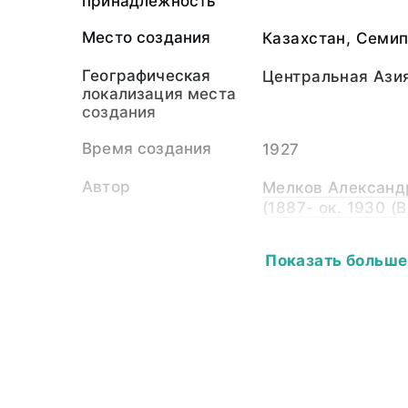
принадлежность
Место создания
Казахстан, Семип
Географическая
Центральная Ази
локализация места
создания
Время создания
1927
Автор
Мелков Александ
(1887- ок. 1930 (В
Собиратель-частное
Мелков Александ
Показать больше
лицо
(1887- ок. 1930 (
Материал
светочувствител
подложка
Размер
11,6 х 8,5
Собрание
Фотоколлекция