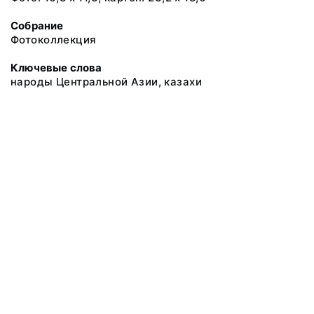
Собрание
Фотоколлекция
Ключевые слова
народы Центральной Азии, казахи
@ 2018 Музей антропологии и этнографии им. Петра Великого
(Кунсткамера) Российской академии наук
Все права защищены.