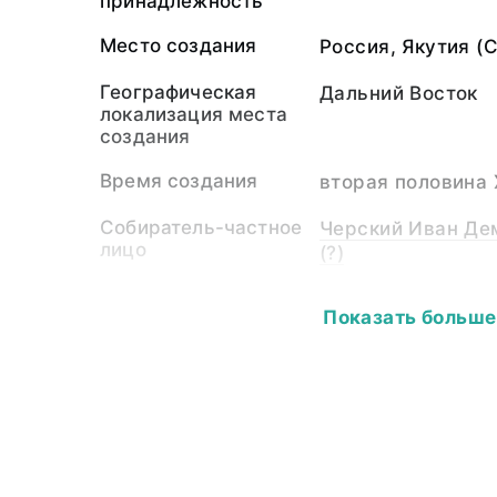
принадлежность
Место создания
Россия, Якутия (
Географическая
Дальний Восток
локализация места
создания
Время создания
вторая половина X
Собиратель-частное
Черский Иван Де
лицо
(?)
Материал
светочувствител
Показать больше
подложка
Размер
13,6х10,0
Собрание
Фотоколлекция
Ключевые слова
народы Сибири и 
якуты