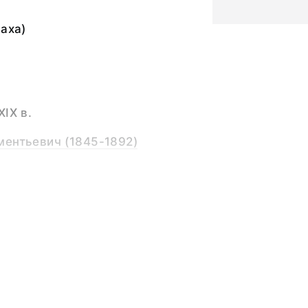
Саха)
IX в.
ментьевич (1845-1892)
ьный слой, бумажная
Дальнего Востока,