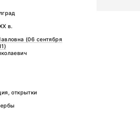
лград
XX в.
авловна (06 сентября
11)
иколаевич
ия, открытки
сербы