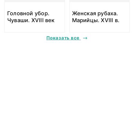
Головной убор.
Женская рубаха.
Чуваши. XVIII век
Марийцы. XVIII в.
Показать все
@ 2018 Музей антропологии и этнографии им. Петра Великого
(Кунсткамера) Российской академии наук