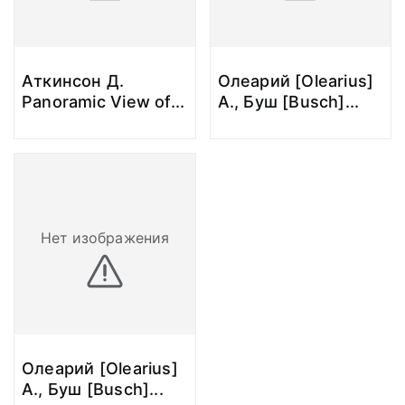
Аткинсон Д.
Олеарий [Olearius]
Panoramic View of
...
А., Буш [Busch]
...
Нет изображения
Олеарий [Olearius]
А., Буш [Busch]
...