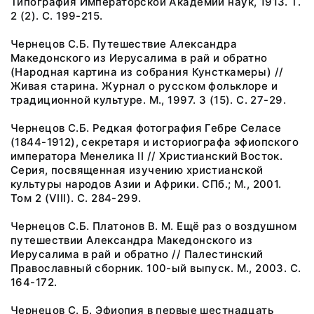
Типография Императорской Академии наук, 1913. Т.
2 (2). C. 199-215.
Чернецов С.Б. Путешествие Александра
Македонского из Иерусалима в рай и обратно
(Народная картина из собрания Кунсткамеры) //
Живая старина. Журнал о русском фольклоре и
традиционной культуре. М., 1997. 3 (15). С. 27-29.
Чернецов С.Б. Редкая фотография Гебре Селасе
(1844-1912), секретаря и историографа эфиопского
императора Менелика II // Христианский Восток.
Серия, посвященная изучению христианской
культуры народов Азии и Африки. СПб.; М., 2001.
Том 2 (VIII). С. 284-299.
Чернецов С.Б. Платонов В. М. Ещё раз о воздушном
путешествии Александра Македонского из
Иерусалима в рай и обратно // Палестинский
Православный сборник. 100-ый выпуск. М., 2003. С.
164-172.
Чернецов С. Б. Эфиопия в первые шестнадцать