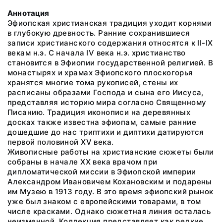
Аннотация
Эфиопская христианская традиция уходит корнями
в глубокую древность. Ранние сохранившиеся
записи христианского содержания относятся к II-IX
векам н.э. С начала IV века н.э. христианство
становится в Эфиопии государственной религией. В
монастырях и храмах Эфиопского плоскогорья
хранятся многие тома рукописей, стены их
расписаны образами Господа и сына его Иисуса,
представляя историю мира согласно Священному
Писанию. Традиция иконописи на деревянных
досках также известна эфиопам, самые ранние
дошедшие до нас триптихи и диптихи датируются
первой половиной XV века.
Живописные работы на христианские сюжеты были
собраны в начале ХХ века врачом при
дипломатической миссии в Эфиопской империи
Александром Ивановичем Кохановским и подарены
им Музею в 1913 году. В это время эфиопский рынок
уже был знаком с европейскими товарами, в том
числе красками. Однако сюжетная линия осталась
неизменной, Коллекция представляет как редкие