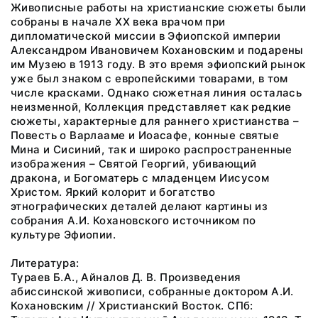
Живописные работы на христианские сюжеты были
собраны в начале ХХ века врачом при
дипломатической миссии в Эфиопской империи
Александром Ивановичем Кохановским и подарены
им Музею в 1913 году. В это время эфиопский рынок
уже был знаком с европейскими товарами, в том
числе красками. Однако сюжетная линия осталась
неизменной, Коллекция представляет как редкие
сюжеты, характерные для раннего христианства –
Повесть о Варлааме и Иоасафе, конные святые
Мина и Сисиний, так и широко распространенные
изображения – Святой Георгий, убивающий
дракона, и Богоматерь с младенцем Иисусом
Христом. Яркий колорит и богатство
этнографических деталей делают картины из
собрания А.И. Кохановского источником по
культуре Эфиопии.
Литература:
Тураев Б.А., Айналов Д. В. Произведения
абиссинской живописи, собранные доктором А.И.
Кохановским // Христианский Восток. СПб: