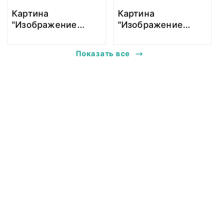
Картина
Картина
"Изображение
...
"Изображение
...
Показать все
@ 2018 Музей антропологии и этнографии им. Петра Великого
(Кунсткамера) Российской академии наук
Все права защищены.