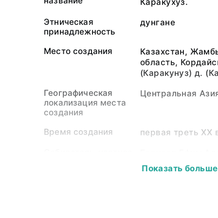
название
Каракухуз.
Этническая
дунгане
принадлежность
Место создания
Казахстан, Жамб
область, Кордайс
(Каракунуз) д. (
Географическая
Центральная Ази
локализация места
создания
Время создания
первая треть ХХ 
Собиратель-частное
Борисов Ефим Ал
лицо
Показать больше
Материал
светочувствител
подложка
Размер
8,2 х 5,2