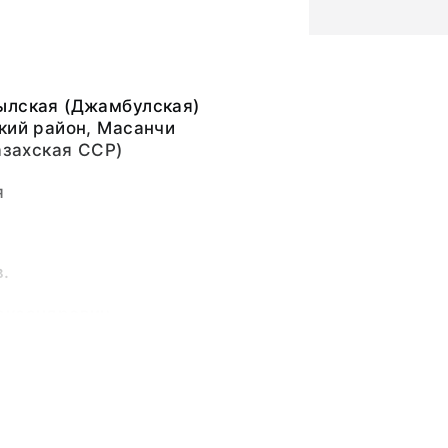
ылская (Джамбулская)
кий район, Масанчи
Казахская ССР)
я
в.
ександрович
ьный слой, бумажная