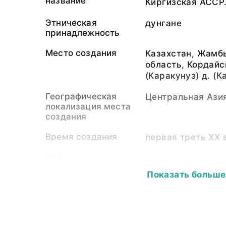
название
Киргизская АССР
Этническая
дунгане
принадлежность
Место создания
Казахстан, Жамб
область, Кордайс
(Каракунуз) д. (
Географическая
Центральная Ази
локализация места
создания
Время создания
первая треть ХХ 
Собиратель-частное
Борисов Ефим Ал
лицо
Показать больше
Материал
светочувствител
подложка
Размер
5,2 х 8,0