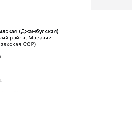
.
ылская (Джамбулская)
кий район, Масанчи
Казахская ССР)
я
в.
ександрович
ьный слой, бумажная