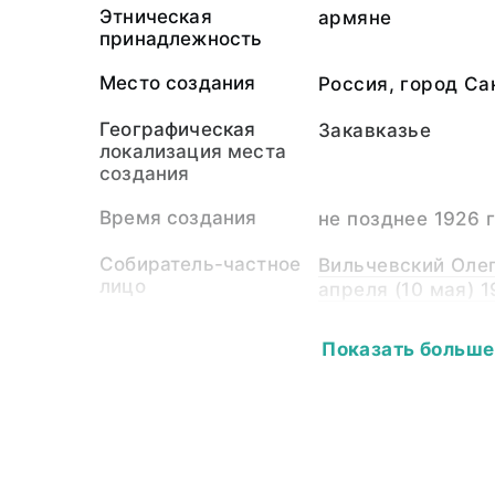
Этническая
армяне
принадлежность
Место создания
Россия, город Са
Географическая
Закавказье
локализация места
создания
Время создания
не позднее 1926 
Собиратель-частное
Вильчевский Оле
лицо
апреля (10 мая) 
Материал
бумажная подлож
Показать больше
светочувствител
Размер
14,2 х 9,0
Собрание
Печатная продукц