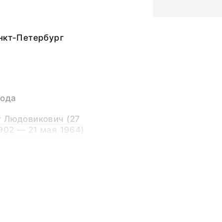
нкт-Петербург
года
г Людовикович (27
1902 — 21 мая 1964)
ка,
ьный слой
ия, открытки