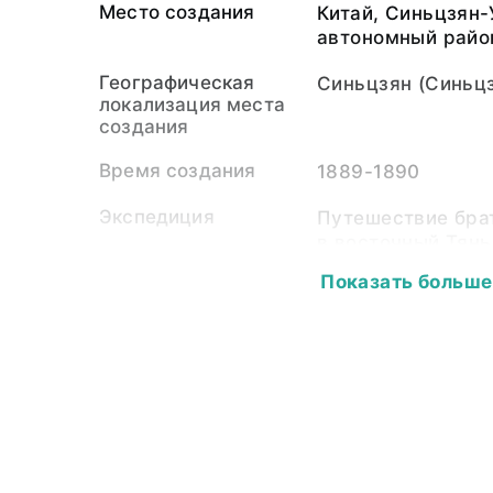
Место создания
Китай, Синьцзян-
автономный райо
Географическая
Синьцзян (Синьцз
локализация места
создания
Время создания
1889-1890
Экспедиция
Путешествие бра
в восточный Тян
Гань-Су и Куку-Но
Показать больше
Собиратель-частное
Грум-Гржимайло 
лицо
(17) февраля 186
Грум-Гржимайло 
(1861—1921)
Материал
светочувствител
подложка