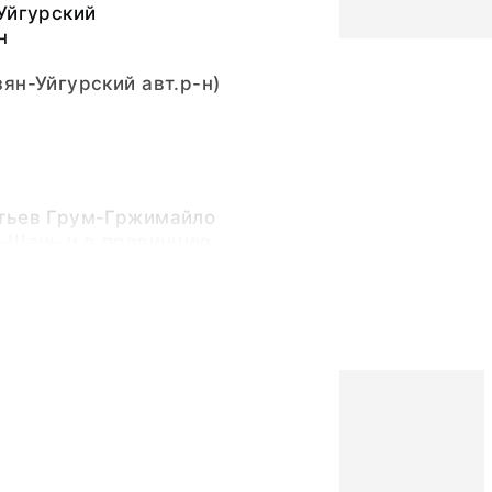
Уйгурский
н
ян-Уйгурский авт.р-н)
тьев Грум-Гржимайло
ь-Шань и в провинцию
р (1889-1890 гг.)
Григорий Ефимович (5
0 — 3 марта 1936)
Михаил Ефимович
ьный слой, бумажная