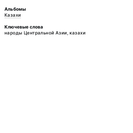
Альбомы
Казахи
Ключевые слова
народы Центральной Азии, казахи
@ 2018 Музей антропологии и этнографии им. Петра Великого
(Кунсткамера) Российской академии наук
Все права защищены.
Условия использования материалов сайта