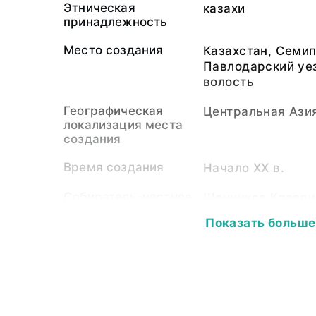
Этническая
казахи
принадлежность
Место создания
Казахстан, Семип
Павлодарский уе
волость
Географическая
Центральная Ази
локализация места
создания
Время создания
Начало XX в.
Собиратель-частное
Щенников Клавди
лицо
Показать больше
Материал
кожа, мех, верев
Размер
Длина максимальн
максимальная - 
(без клапана): 7,0 