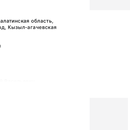
алатинская область,
зд, Кызыл-агачевская
я
й Васильевич
ка хлопчатобумажная
ая - 12,5; ширина
7,0; размеры кармашка
х 7,0.