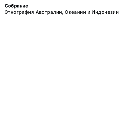
Собрание
Этнография Австралии, Океании и Индонезии
@ 2018 Музей антропологии и этнографии им. Петра Великого
(Кунсткамера) Российской академии наук
Все права защищены.
Условия использования материалов сайта
Отправить сообщение
Сообщение об ошибке
Перейти на сайт музея