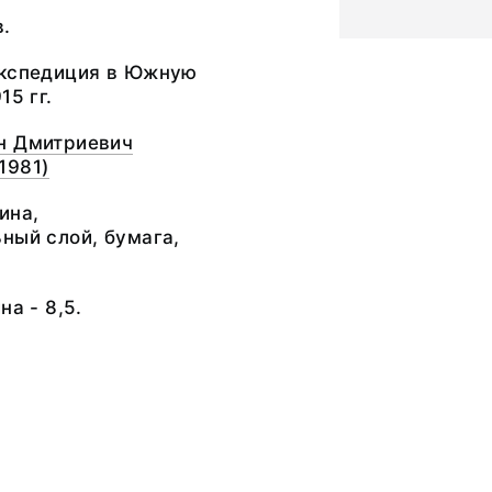
в.
экспедиция в Южную
15 гг.
н Дмитриевич
.1981)
ина,
ный слой, бумага,
на - 8,5.