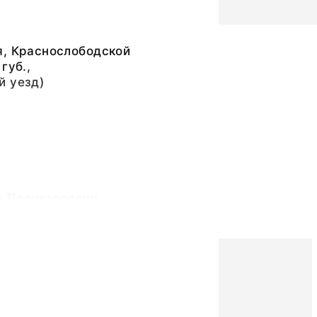
я, Краснослободской
губ.,
й уезд)
л Поликарпович
стяная, нить
золотая, нить
ц, парча, тесьма
стеклянный цветной,
я медь, дерево