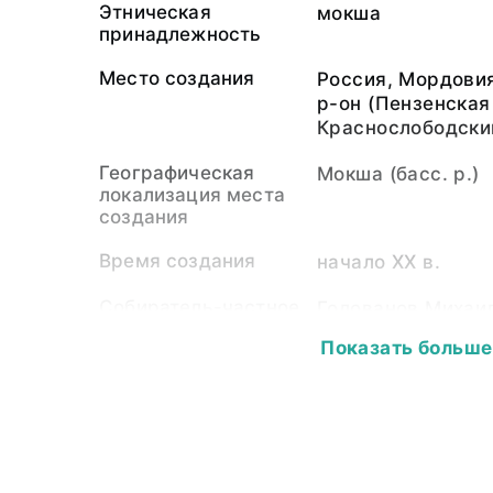
Этническая
мокша
принадлежность
Место создания
Россия, Мордови
р-он (Пензенская 
Краснослободски
Географическая
Мокша (басс. р.)
локализация места
создания
Время создания
начало ХХ в.
Собиратель-частное
Голованов Михаи
лицо
Показать больше
Материал
холст, ткань шер
шерстяная, нить 
серебряная, сите
шелковая, бисер 
стеклярус, желта