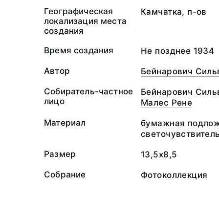
Географическая
Камчатка, п-ов
локализация места
создания
Время создания
Не позднее 1934
Автор
Бейнарович Силь
Собиратель-частное
Бейнарович Силь
лицо
Малес Рене
Материал
бумажная подлож
светочувствител
Размер
13,5х8,5
Собрание
Фотоколлекция