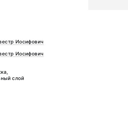
вестр Иосифович
вестр Иосифович
ка,
ьный слой