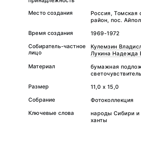
принадлежность
Место создания
Россия, Томская 
район, пос. Айпо
Время создания
1969-1972
Собиратель-частное
Кулемзин Владис
лицо
Лукина Надежда 
Материал
бумажная подлож
светочувствител
Размер
11,0 х 15,0
Собрание
Фотоколлекция
Ключевые слова
народы Сибири и 
ханты