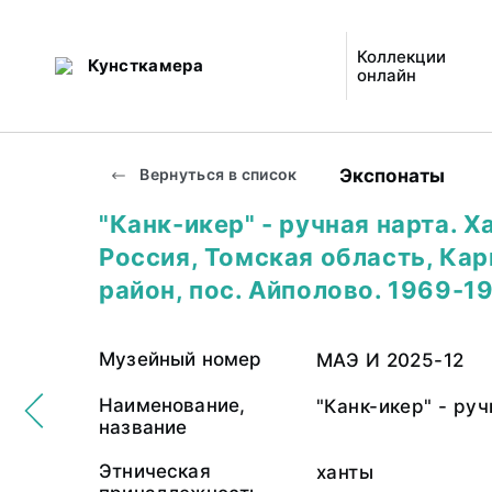
Коллекции
Кунсткамера
онлайн
Экспонаты
Вернуться в список
"Канк-икер" - ручная нарта. Х
Россия, Томская область, Ка
район, пос. Айполово. 1969-1
Музейный номер
МАЭ И 2025-12
Наименование,
"Канк-икер" - ру
название
Этническая
ханты