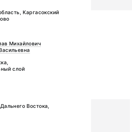
область, Каргасокский
лово
лав Михайлович
Васильевна
ка,
ьный слой
Дальнего Востока,