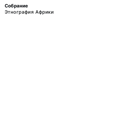
Собрание
Этнография Африки
@ 2018 Музей антропологии и этнографии им. Петра Великого
(Кунсткамера) Российской академии наук
Все права защищены.
Условия использования материалов сайта
Отправить сообщение
Сообщение об ошибке
Перейти на сайт музея