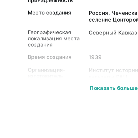
принадлежность
Место создания
Россия, Чеченска
селение Цонторо
Географическая
Северный Кавказ
локализация места
создания
Время создания
1939
Организация-
Институт истори
изготовитель
культуры РАН
Показать больше
Экспедиция
Северо-Кавказск
института истор
культуры АН ССС
Собиратель-
Чечено-ингушски
организация
Кавказской эксп
истории материа
им.Н.Я.Марра АН