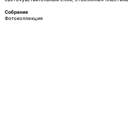
Собрание
Фотоколлекция
@ 2018 Музей антропологии и этнографии им. Петра Великого
(Кунсткамера) Российской академии наук
Все права защищены.
Условия использования материалов сайта
Отправить сообщение
Сообщение об ошибке