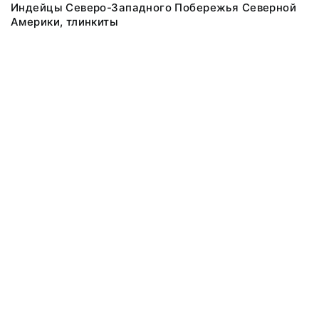
Индейцы Северо-Западного Побережья Северной
Америки, тлинкиты
@ 2018 Музей антропологии и этнографии им. Петра Великого
(Кунсткамера) Российской академии наук
Все права защищены.
Условия использования материалов сайта
Отправить сообщение
Сообщение об ошибке
Перейти на сайт музея