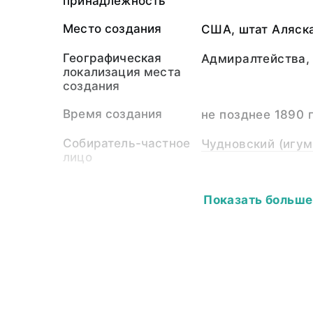
принадлежность
Место создания
США, штат Аляска
Географическая
Адмиралтейства, 
локализация места
создания
Время создания
не позднее 1890 г
Собиратель-частное
Чудновский (игум
лицо
Материал
кожа, ткань, рог
Показать больше
козла, волос чел
Размер
Высота - 16,0; дл
14,0.
Аннотация
К этому наголов
пряди волос мог
умершего шамана.