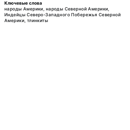
Ключевые слова
народы Америки, народы Северной Америки,
Индейцы Северо-Западного Побережья Северной
Америки, тлинкиты
@ 2018 Музей антропологии и этнографии им. Петра Великого
(Кунсткамера) Российской академии наук
Все права защищены.
Условия использования материалов сайта
Отправить сообщение