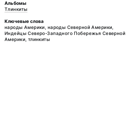
Альбомы
Тлинкиты
Ключевые слова
народы Америки, народы Северной Америки,
Индейцы Северо-Западного Побережья Северной
Америки, тлинкиты
@ 2018 Музей антропологии и этнографии им. Петра Великого
(Кунсткамера) Российской академии наук