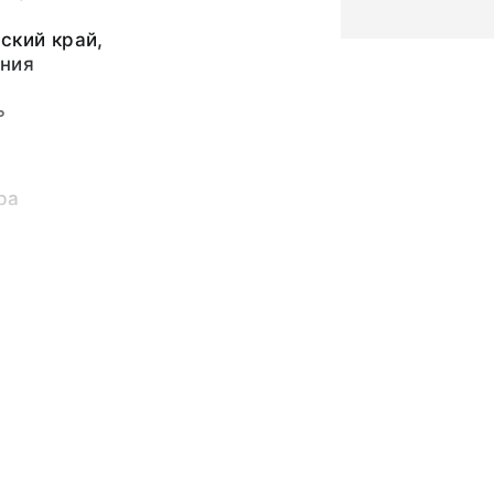
ский край,
рния
ь
ра
Евгеньевич (1 ноября
метр диска - 7,7;