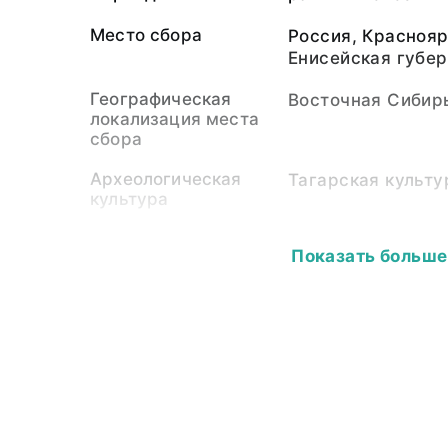
Место сбора
Россия, Краснояр
Енисейская губе
Географическая
Восточная Сибир
локализация места
сбора
Археологическая
Тагарская культу
культура
Время раскопа
1894
Показать больше
Собиратель-частное
Островских Петр 
лицо
1870 - 1940)
Материал
бронза
Размер
Высота - 11,7; диа
толщина - 0,6