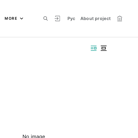
Рус
About project
MORE
No image