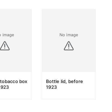
o image
No image
- tobacco box
Bottle lid, before
1923
1923